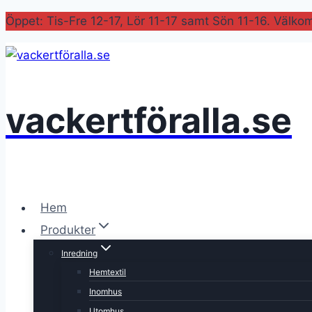
Skip
Öppet: Tis-Fre 12-17, Lör 11-17 samt Sön 11-16. Välko
to
content
vackertföralla.se
Hem
Produkter
Inredning
Hemtextil
Inomhus
Utomhus