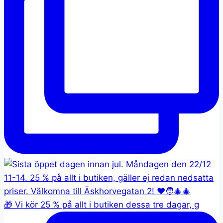
🎁 Vi kör 25 % på allt i butiken dessa tre dagar, g