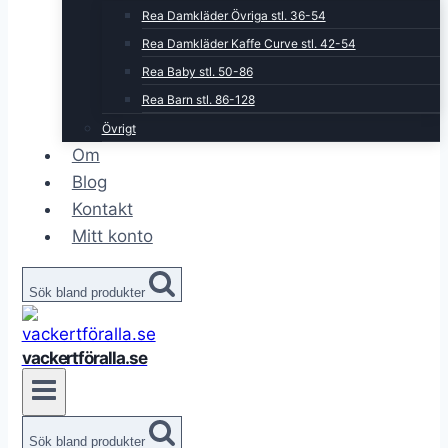
Rea Damkläder Övriga stl. 36-54
Rea Damkläder Kaffe Curve stl. 42-54
Rea Baby stl. 50-86
Rea Barn stl. 86-128
Övrigt
Om
Blog
Kontakt
Mitt konto
Sök bland produkter
vackertföralla.se
Sök bland produkter