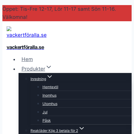
Skip
Öppet: Tis-Fre 12-17, Lör 11-17 samt Sön 11-16.
to
Välkomna!
content
vackertföralla.se
Hem
Produkter
Inredning
Hemtextil
Inomhus
Utomhus
Jul
Påsk
Reakläder Köp 3 betala för 2