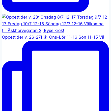
Öppettider v. 26-27! ☀️ Ons-Lör 11-16 Sön 11-15 Vä