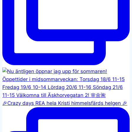
🎉Crazy days REA hela Kristi himmelsfärds helgen 🎉