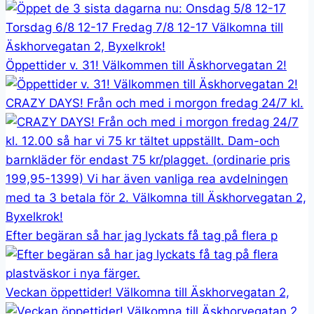
Öppettider v. 31! Välkommen till Äskhorvegatan 2!
CRAZY DAYS! Från och med i morgon fredag 24/7 kl.
Efter begäran så har jag lyckats få tag på flera p
Veckan öppettider! Välkomna till Äskhorvegatan 2,