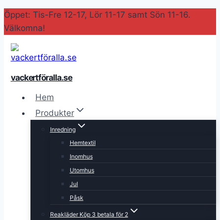
Skip
Öppet: Tis-Fre 12-17, Lör 11-17 samt Sön 11-16.
to
Välkomna!
content
vackertföralla.se
Hem
Produkter
Inredning
Hemtextil
Inomhus
Utomhus
Jul
Påsk
Reakläder Köp 3 betala för 2