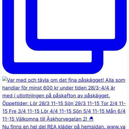
Nu finns en hel del REA kläder på hemsidan. www.va