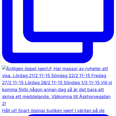
Håll ut! Snart öppnar butiken igen! I väntan på de