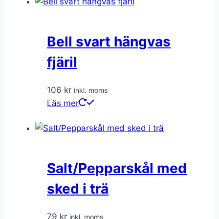
Bell svart hängvas
fjäril
106
kr
inkl. moms
Läs mer
Salt/Pepparskål med
sked i trä
79
kr
inkl. moms