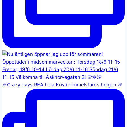
🎉Crazy days REA hela Kristi himmelsfärds helgen 🎉