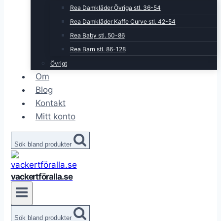
Rea Damkläder Övriga stl. 36-54
Rea Damkläder Kaffe Curve stl. 42-54
Rea Baby stl. 50-86
Rea Barn stl. 86-128
Övrigt
Om
Blog
Kontakt
Mitt konto
Sök bland produkter
vackertföralla.se
Sök bland produkter