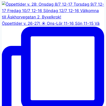
Öppettider v. 26-27! ☀️ Ons-Lör 11-16 Sön 11-15 Vä