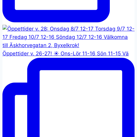
Öppettider v. 26-27! ☀️ Ons-Lör 11-16 Sön 11-15 Vä