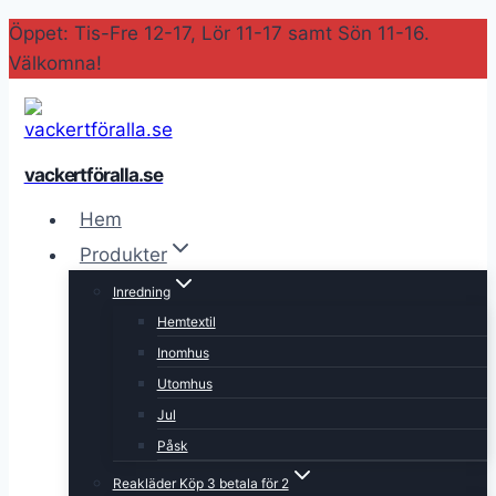
Skip
Öppet: Tis-Fre 12-17, Lör 11-17 samt Sön 11-16.
to
Välkomna!
content
vackertföralla.se
Hem
Produkter
Inredning
Hemtextil
Inomhus
Utomhus
Jul
Påsk
Reakläder Köp 3 betala för 2