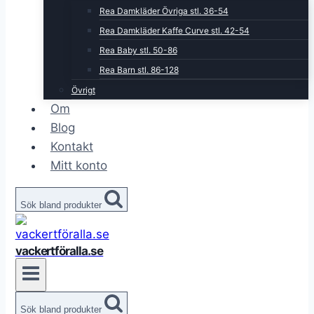
Rea Damkläder Övriga stl. 36-54
Rea Damkläder Kaffe Curve stl. 42-54
Rea Baby stl. 50-86
Rea Barn stl. 86-128
Övrigt
Om
Blog
Kontakt
Mitt konto
Sök bland produkter
vackertföralla.se
Sök bland produkter