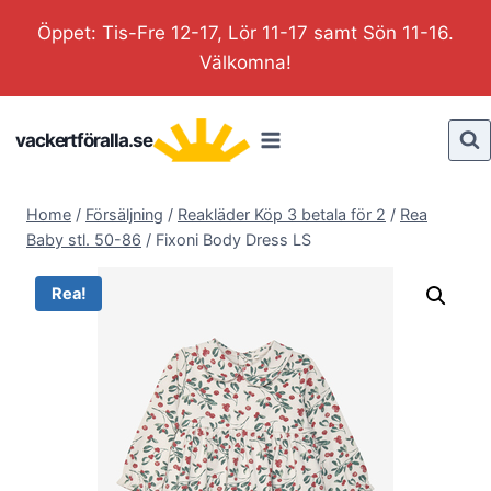
Skip
Öppet: Tis-Fre 12-17, Lör 11-17 samt Sön 11-16.
to
Välkomna!
content
vackertföralla.se
Home
/
Försäljning
/
Reakläder Köp 3 betala för 2
/
Rea
Baby stl. 50-86
/
Fixoni Body Dress LS
Rea!