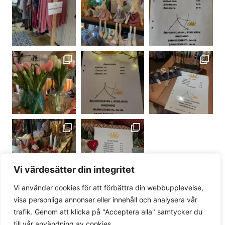
Vi värdesätter din integritet
Vi använder cookies för att förbättra din webbupplevelse,
visa personliga annonser eller innehåll och analysera vår
Load More
Follow on Instagram
trafik. Genom att klicka på "Acceptera alla" samtycker du
till vår användning av cookies.