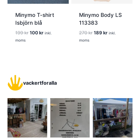
Minymo T-shirt
Minymo Body LS
Isbjörn blå
113383
Det
Det
Det
Det
199
kr
100
kr
270
kr
189
kr
inkl.
inkl.
ursprungliga
nuvarande
ursprungliga
nuvarande
moms
moms
priset
priset
priset
priset
var:
är:
var:
är:
199 kr.
100 kr.
270 kr.
189 kr.
vackertforalla