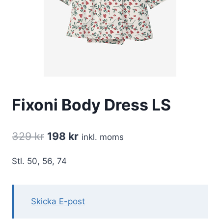
Fixoni Body Dress LS
Det
Det
329
kr
198
kr
inkl. moms
ursprungliga
nuvarande
Stl. 50, 56, 74
priset
priset
var:
är:
329 kr.
198 kr.
Skicka E-post