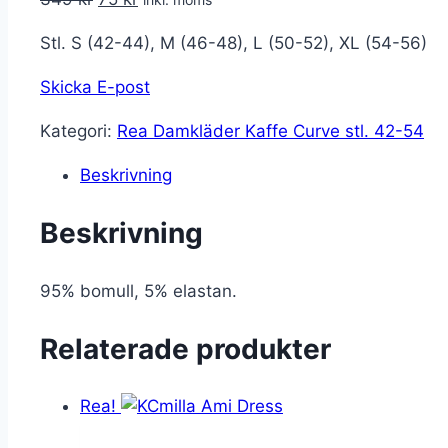
ursprungliga
nuvarande
Stl. S (42-44), M (46-48), L (50-52), XL (54-56)
priset
priset
var:
är:
Skicka E-post
349 kr.
75 kr.
Kategori:
Rea Damkläder Kaffe Curve stl. 42-54
Beskrivning
Beskrivning
95% bomull, 5% elastan.
Relaterade produkter
Rea!