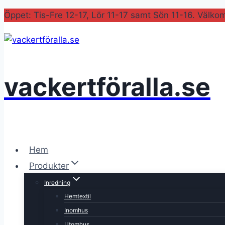
Skip
Öppet: Tis-Fre 12-17, Lör 11-17 samt Sön 11-16. Välko
to
content
vackertföralla.se
Hem
Produkter
Inredning
Hemtextil
Inomhus
Utomhus