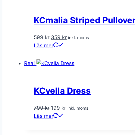
KCmalia Striped Pullov
Det
Det
599
kr
359
kr
inkl. moms
ursprungliga
nuvarande
Läs mer
priset
priset
var:
är:
Rea!
599 kr.
359 kr.
KCvella Dress
Det
Det
799
kr
199
kr
inkl. moms
ursprungliga
nuvarande
Läs mer
priset
priset
var:
är: