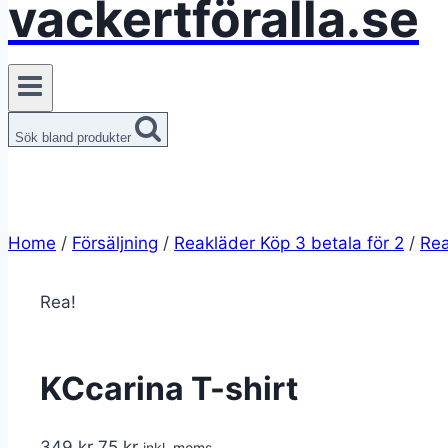
vackertföralla.se
Sök bland produkter
Home
/
Försäljning
/
Reakläder Köp 3 betala för 2
/
Rea
Rea!
KCcarina T-shirt
Det
Det
349
kr
75
kr
inkl. moms