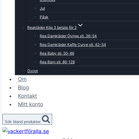
Jul
Påsk
Reakläder Köp 3 betala för 2
Rea Damkläder Övriga stl. 36-54
Rea Damkläder Kaffe Curve stl. 42-54
Rea Baby stl. 50-86
Rea Barn stl. 86-128
Övrigt
Om
Blog
Kontakt
Mitt konto
Sök bland produkter