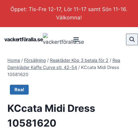
Skip
Öppet: Tis-Fre 12-17, Lör 11-17 samt Sön 11-16.
to
Välkomna!
content
vackertföralla.se
Home
/
Försäljning
/
Reakläder Köp 3 betala för 2
/
Rea
Damkläder Kaffe Curve stl. 42-54
/
KCcata Midi Dress
10581620
Rea!
KCcata Midi Dress
10581620