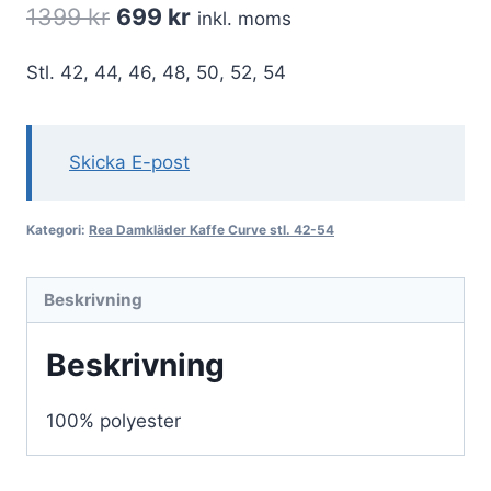
Det
Det
1399
kr
699
kr
inkl. moms
ursprungliga
nuvarande
Stl. 42, 44, 46, 48, 50, 52, 54
priset
priset
var:
är:
1399 kr.
699 kr.
Skicka E-post
Kategori:
Rea Damkläder Kaffe Curve stl. 42-54
Beskrivning
Beskrivning
100% polyester