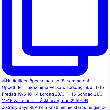
🎉Crazy days REA hela Kristi himmelsfärds helgen 🎉