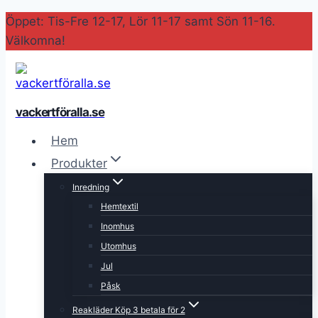
Skip
Öppet: Tis-Fre 12-17, Lör 11-17 samt Sön 11-16.
to
Välkomna!
content
vackertföralla.se
Hem
Produkter
Inredning
Hemtextil
Inomhus
Utomhus
Jul
Påsk
Reakläder Köp 3 betala för 2