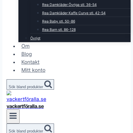
Rea Damkläder Övriga stl. 36-54
Rea Damkläder Kaffe Curve stl. 42-54
Rea Baby stl. 50-86
Rea Barn stl. 86-128
Övrigt
Om
Blog
Kontakt
Mitt konto
Sök bland produkter
vackertföralla.se
Sök bland produkter