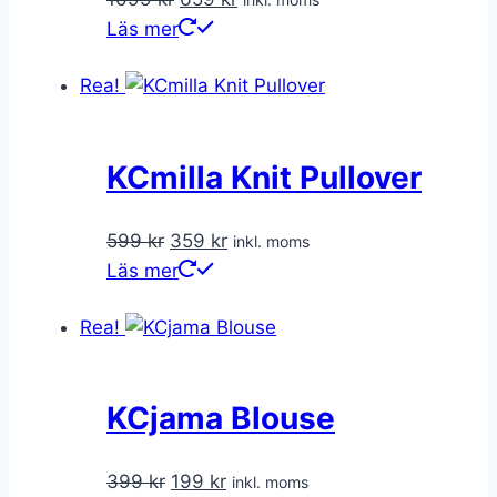
ursprungliga
nuvarande
Läs mer
priset
priset
Rea!
var:
är:
1099 kr.
659 kr.
KCmilla Knit Pullover
Det
Det
599
kr
359
kr
inkl. moms
ursprungliga
nuvarande
Läs mer
priset
priset
Rea!
var:
är:
599 kr.
359 kr.
KCjama Blouse
Det
Det
399
kr
199
kr
inkl. moms