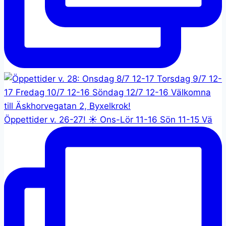
Öppettider v. 26-27! ☀️ Ons-Lör 11-16 Sön 11-15 Vä