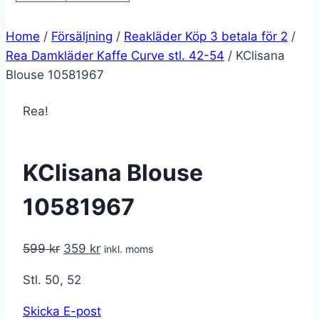
Home
/
Försäljning
/
Reakläder Köp 3 betala för 2
/
Rea Damkläder Kaffe Curve stl. 42-54
/
KClisana
Blouse 10581967
Rea!
KClisana Blouse
10581967
Det
Det
599
kr
359
kr
inkl. moms
ursprungliga
nuvarande
Stl. 50, 52
priset
priset
var:
är:
Skicka E-post