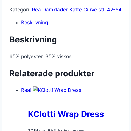
599 kr.
359 kr.
Kategori:
Rea Damkläder Kaffe Curve stl. 42-54
Beskrivning
Beskrivning
65% polyester, 35% viskos
Relaterade produkter
Rea!
KClotti Wrap Dress
Det
Det
1099
kr
659
kr
inkl. moms