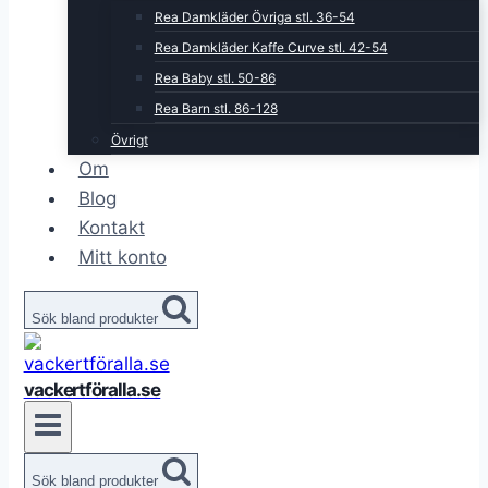
Rea Damkläder Övriga stl. 36-54
Rea Damkläder Kaffe Curve stl. 42-54
Rea Baby stl. 50-86
Rea Barn stl. 86-128
Övrigt
Om
Blog
Kontakt
Mitt konto
Sök bland produkter
vackertföralla.se
Sök bland produkter