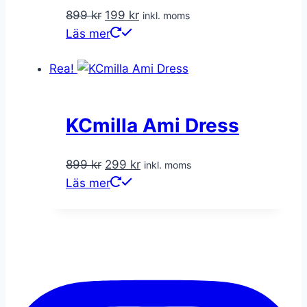
Det
Det
899
kr
199
kr
inkl. moms
ursprungliga
nuvarande
Läs mer
priset
priset
Rea!
var:
är:
899 kr.
199 kr.
KCmilla Ami Dress
Det
Det
899
kr
299
kr
inkl. moms
ursprungliga
nuvarande
Läs mer
priset
priset
var:
är:
899 kr.
299 kr.