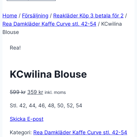
Home
/
Försäljning
/
Reakläder Köp 3 betala för 2
/
Rea Damkläder Kaffe Curve stl. 42-54
/
KCwilina
Blouse
Rea!
KCwilina Blouse
Det
Det
599
kr
359
kr
inkl. moms
ursprungliga
nuvarande
Stl. 42, 44, 46, 48, 50, 52, 54
priset
priset
var:
är:
Skicka E-post
599 kr.
359 kr.
Kategori:
Rea Damkläder Kaffe Curve stl. 42-54