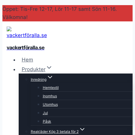
Skip
Öppet: Tis-Fre 12-17, Lör 11-17 samt Sön 11-16.
to
Välkomna!
content
vackertföralla.se
Hem
Produkter
Inredning
Hemtextil
Inomhus
Utomhus
Jul
Påsk
Reakläder Köp 3 betala för 2