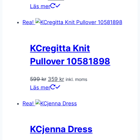
ursprungliga
nuvarande
Läs mer
priset
priset
Rea!
var:
är:
599 kr.
359 kr.
KCregitta Knit
Pullover 10581898
Det
Det
599
kr
359
kr
inkl. moms
ursprungliga
nuvarande
Läs mer
priset
priset
Rea!
var:
är:
599 kr.
359 kr.
KCjenna Dress