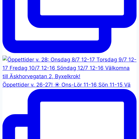
Öppettider v. 26-27! ☀️ Ons-Lör 11-16 Sön 11-15 Vä