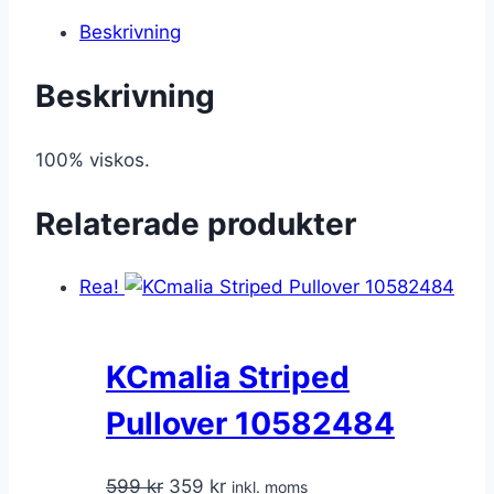
Beskrivning
Beskrivning
100% viskos.
Relaterade produkter
Rea!
KCmalia Striped
Pullover 10582484
Det
Det
599
kr
359
kr
inkl. moms