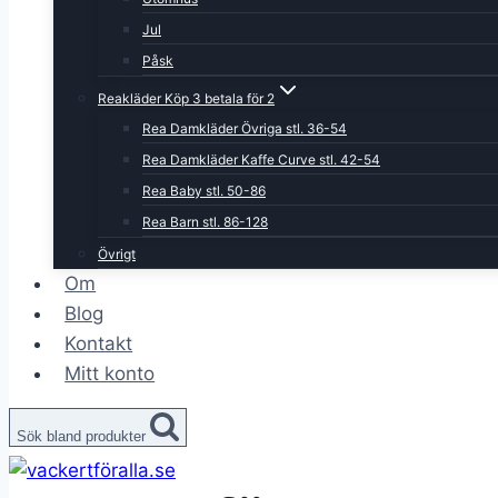
Jul
Påsk
Reakläder Köp 3 betala för 2
Rea Damkläder Övriga stl. 36-54
Rea Damkläder Kaffe Curve stl. 42-54
Rea Baby stl. 50-86
Rea Barn stl. 86-128
Övrigt
Om
Blog
Kontakt
Mitt konto
Sök bland produkter