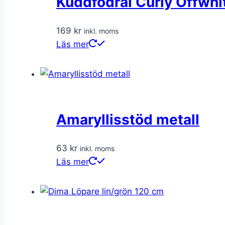
Kuddfodral Curly Offwhi
169
kr
inkl. moms
Läs mer
Amaryllisstöd metall
63
kr
inkl. moms
Läs mer