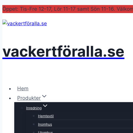
Skip
Öppet: Tis-Fre 12-17, Lör 11-17 samt Sön 11-16. Välko
to
content
vackertföralla.se
Hem
Produkter
Inredning
Hemtextil
Inomhus
Utomhus