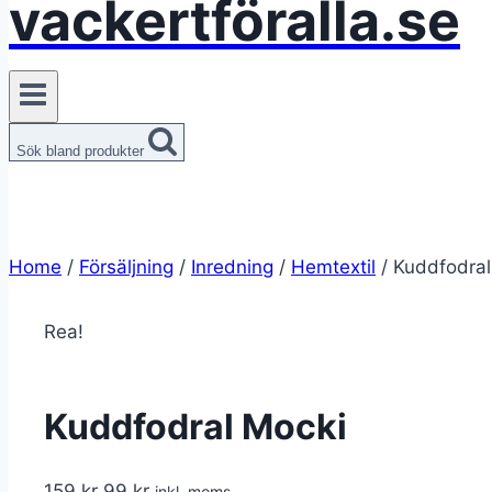
vackertföralla.se
Sök bland produkter
Home
/
Försäljning
/
Inredning
/
Hemtextil
/
Kuddfodral
Rea!
Kuddfodral Mocki
Det
Det
159
kr
99
kr
inkl. moms