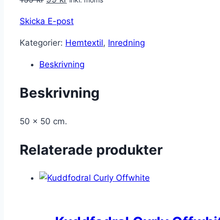
ursprungliga
nuvarande
Skicka E-post
priset
priset
var:
är:
Kategorier:
Hemtextil
,
Inredning
159 kr.
99 kr.
Beskrivning
Beskrivning
50 x 50 cm.
Relaterade produkter