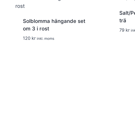
Salt/P
trä
Solblomma hängande set
om 3 i rost
79
kr
in
120
kr
inkl. moms