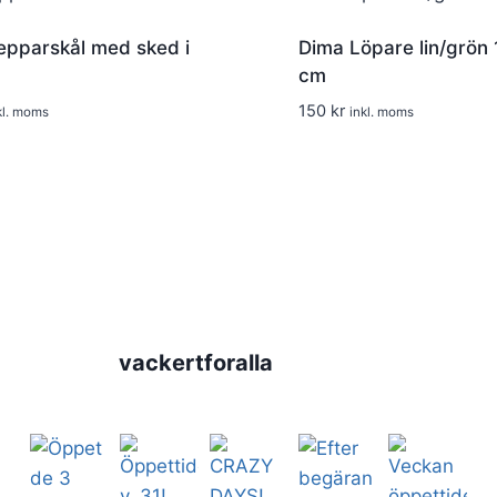
epparskål med sked i
Dima Löpare lin/grön 
cm
150
kr
kl. moms
inkl. moms
vackertforalla