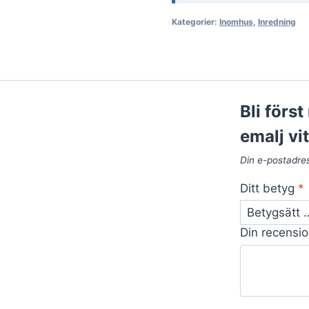
Kategorier:
Inomhus
,
Inredning
Bli förs
emalj vi
Din e-postadre
Ditt betyg
*
Din recensi