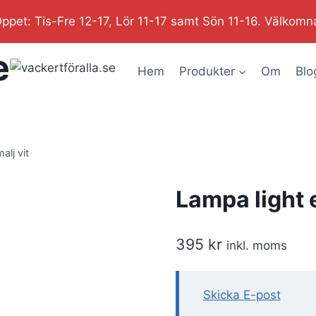
ppet: Tis-Fre 12-17, Lör 11-17 samt Sön 11-16. Välkomn
e
Hem
Produkter
Om
Blo
alj vit
Lampa light e
395
kr
inkl. moms
Skicka E-post