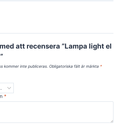
t med att recensera ”Lampa light el
t”
ss kommer inte publiceras.
Obligatoriska fält är märkta
*
on
*