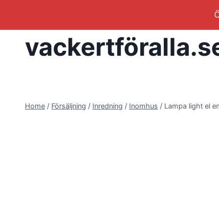
Skip
Ö
to
content
vackertföralla.s
Home
/
Försäljning
/
Inredning
/
Inomhus
/
Lampa light el em