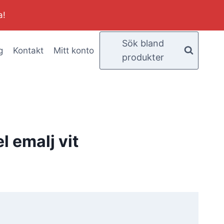
a!
Sök bland
g
Kontakt
Mitt konto
produkter
l emalj vit