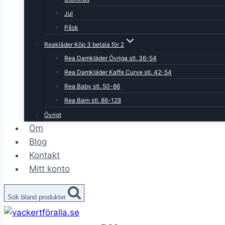
Jul
Påsk
Reakläder Köp 3 betala för 2
Rea Damkläder Övriga stl. 36-54
Rea Damkläder Kaffe Curve stl. 42-54
Rea Baby stl. 50-86
Rea Barn stl. 86-128
Övrigt
Om
Blog
Kontakt
Mitt konto
Sök bland produkter