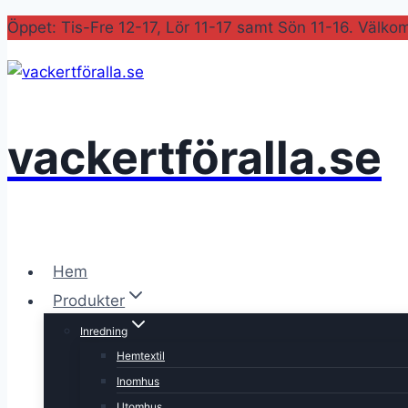
Skip
Öppet: Tis-Fre 12-17, Lör 11-17 samt Sön 11-16. Välko
to
content
vackertföralla.se
Hem
Produkter
Inredning
Hemtextil
Inomhus
Utomhus