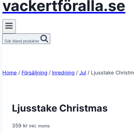
vackertföralla.se
Sök bland produkter
Home
/
Försäljning
/
Inredning
/
Jul
/
Ljusstake Christ
Ljusstake Christmas
359
kr
inkl. moms