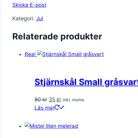
Skicka E-post
Kategori:
Jul
Relaterade produkter
Rea!
Stjärnskål Small gråsvar
Det
Det
80
kr
35
kr
inkl. moms
ursprungliga
nuvarande
Läs mer
priset
priset
var:
är:
80 kr.
35 kr.