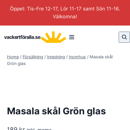
Skip
Öppet: Tis-Fre 12-17, Lör 11-17 samt Sön 11-16.
to
Välkomna!
content
vackertföralla.se
Home
/
Försäljning
/
Inredning
/
Inomhus
/
Masala skål
Grön glas
Masala skål Grön glas
189
kr
inkl. moms