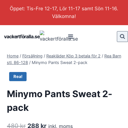
Skip
Öppet: Tis-Fre 12-17, Lör 11-17 samt Sön 11-16.
to
Välkomna!
content
vackertföralla.se
Home
/
Försäljning
/
Reakläder Köp 3 betala för 2
/
Rea Barn
stl. 86-128
/
Minymo Pants Sweat 2-pack
Rea!
Minymo Pants Sweat 2-
pack
Det
Det
480
kr
288
kr
inkl. moms