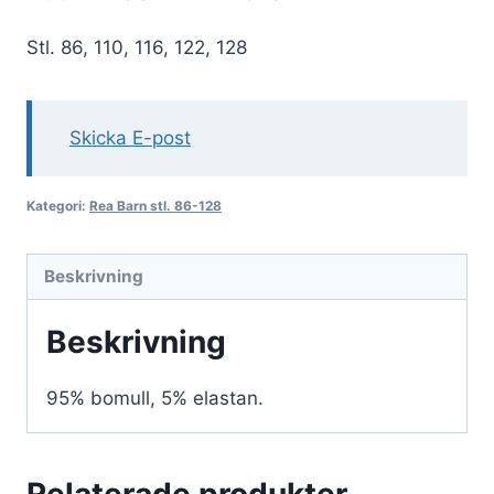
ursprungliga
nuvarande
Stl. 86, 110, 116, 122, 128
priset
priset
var:
är:
480 kr.
288 kr.
Skicka E-post
Kategori:
Rea Barn stl. 86-128
Beskrivning
Beskrivning
95% bomull, 5% elastan.
Relaterade produkter