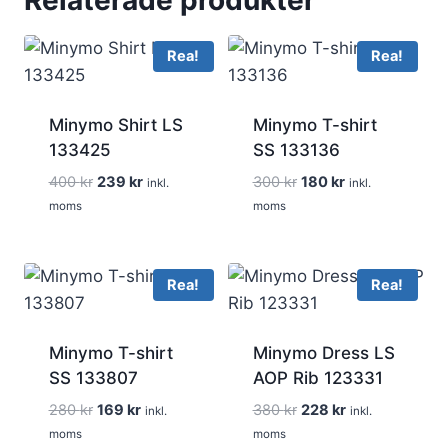
Rea!
Rea!
Minymo Shirt LS
Minymo T-shirt
133425
SS 133136
Det
Det
Det
Det
400
kr
239
kr
300
kr
180
kr
inkl.
inkl.
ursprungliga
nuvarande
ursprungliga
nuvarande
moms
moms
priset
priset
priset
priset
var:
är:
var:
är:
400 kr.
239 kr.
300 kr.
180 kr.
Rea!
Rea!
Minymo T-shirt
Minymo Dress LS
SS 133807
AOP Rib 123331
Det
Det
Det
Det
280
kr
169
kr
380
kr
228
kr
inkl.
inkl.
ursprungliga
nuvarande
ursprungliga
nuvarande
moms
moms