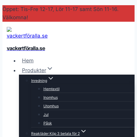
Skip
Öppet: Tis-Fre 12-17, Lör 11-17 samt Sön 11-16.
to
Välkomna!
content
vackertföralla.se
Hem
Produkter
Inredning
Hemtextil
Inomhus
Utomhus
Jul
Påsk
Reakläder Köp 3 betala för 2