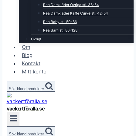
Rea Damkläder Övriga stl. 36-54
Rea Damkläder Kaffe Curve stl. 42-54
Rea Baby stl. 50-86
Rea Barn stl. 86-128
Övrigt
Om
Blog
Kontakt
Mitt konto
Sök bland produkter
vackertföralla.se
Sök bland produkter