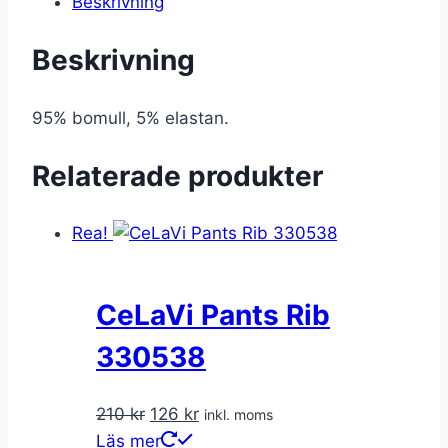
Beskrivning
Beskrivning
95% bomull, 5% elastan.
Relaterade produkter
Rea!
CeLaVi Pants Rib
330538
Det
Det
210
kr
126
kr
inkl. moms
ursprungliga
nuvarande
Läs mer