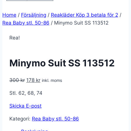
Home
/
Försäljning
/
Reakläder Köp 3 betala för 2
/
Rea Baby stl. 50-86
/
Minymo Suit SS 113512
Rea!
Minymo Suit SS 113512
Det
Det
300
kr
178
kr
inkl. moms
ursprungliga
nuvarande
Stl. 62, 68, 74
priset
priset
var:
är:
Skicka E-post
300 kr.
178 kr.
Kategori:
Rea Baby stl. 50-86