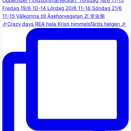
🎉Crazy days REA hela Kristi himmelsfärds helgen 🎉