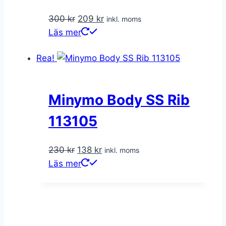
Det
Det
300
kr
209
kr
inkl. moms
ursprungliga
nuvarande
Läs mer
priset
priset
Rea!
var:
är:
300 kr.
209 kr.
Minymo Body SS Rib
113105
Det
Det
230
kr
138
kr
inkl. moms
ursprungliga
nuvarande
Läs mer
priset
priset
var:
är:
230 kr.
138 kr.