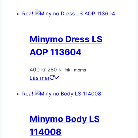
priset
priset
Rea!
var:
är:
210 kr.
126 kr.
Minymo Dress LS
AOP 113604
Det
Det
400
kr
280
kr
inkl. moms
ursprungliga
nuvarande
Läs mer
priset
priset
Rea!
var:
är:
400 kr.
280 kr.
Minymo Body LS
114008