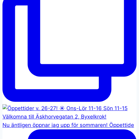
Nu äntligen öppnar jag upp för sommaren! Öppettide