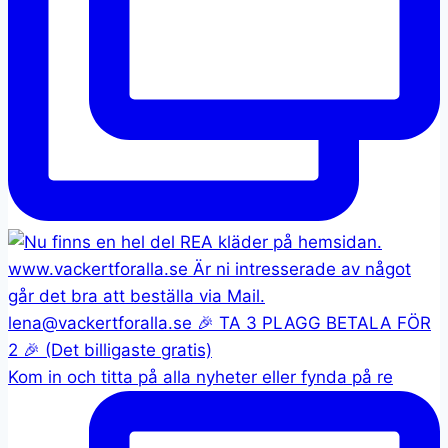
Kom in och titta på alla nyheter eller fynda på re