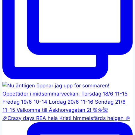
🎉Crazy days REA hela Kristi himmelsfärds helgen 🎉