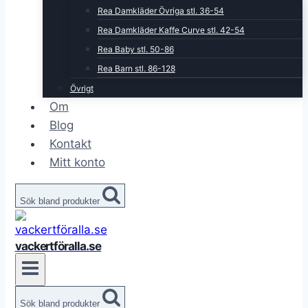
Rea Damkläder Övriga stl. 36-54
Rea Damkläder Kaffe Curve stl. 42-54
Rea Baby stl. 50-86
Rea Barn stl. 86-128
Övrigt
Om
Blog
Kontakt
Mitt konto
Sök bland produkter
vackertföralla.se
Sök bland produkter