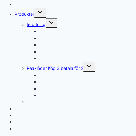
Hem
Toggle
Produkter
child
menu
Toggle
Inredning
child
menu
Hemtextil
Inomhus
Utomhus
Jul
Påsk
Toggle
Reakläder Köp 3 betala för 2
child
menu
Rea Damkläder Övriga stl. 36-54
Rea Damkläder Kaffe Curve stl. 42-54
Rea Baby stl. 50-86
Rea Barn stl. 86-128
Övrigt
Om
Blog
Kontakt
Mitt konto