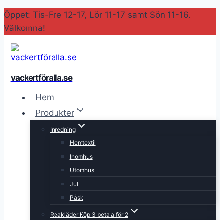
Skip
Öppet: Tis-Fre 12-17, Lör 11-17 samt Sön 11-16.
to
Välkomna!
content
vackertföralla.se
Hem
Produkter
Inredning
Hemtextil
Inomhus
Utomhus
Jul
Påsk
Reakläder Köp 3 betala för 2