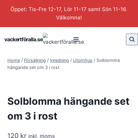
Skip
Öppet: Tis-Fre 12-17, Lör 11-17 samt Sön 11-16.
to
Välkomna!
content
vackertföralla.se
Home
/
Försäljning
/
Inredning
/
Utomhus
/
Solblomma
hängande set om 3 i rost
Solblomma hängande set
om 3 i rost
120
kr
inkl. moms