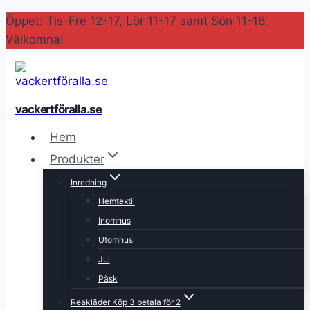
Skip
Öppet: Tis-Fre 12-17, Lör 11-17 samt Sön 11-16.
to
Välkomna!
content
vackertföralla.se
Hem
Produkter
Inredning
Hemtextil
Inomhus
Utomhus
Jul
Påsk
Reakläder Köp 3 betala för 2