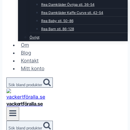
Rea Damkläder Övriga stl. 36-54
Rea Damkläder Kaffe Curve stl. 42-54
Rea Baby stl. 50-86
Rea Barn stl. 86-128
Övrigt
Om
Blog
Kontakt
Mitt konto
Sök bland produkter
vackertföralla.se
Sök bland produkter