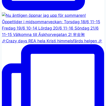
🎉Crazy days REA hela Kristi himmelsfärds helgen 🎉