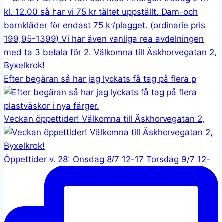
Efter begäran så har jag lyckats få tag på flera p
Veckan öppettider! Välkomna till Äskhorvegatan 2,
Öppettider v. 28: Onsdag 8/7 12-17 Torsdag 9/7 12-