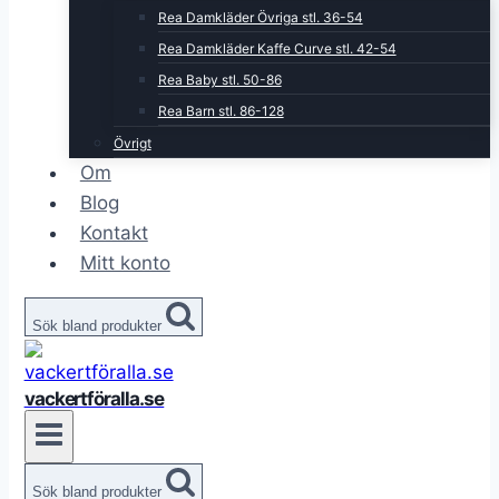
Rea Damkläder Övriga stl. 36-54
Rea Damkläder Kaffe Curve stl. 42-54
Rea Baby stl. 50-86
Rea Barn stl. 86-128
Övrigt
Om
Blog
Kontakt
Mitt konto
Sök bland produkter
vackertföralla.se
Sök bland produkter