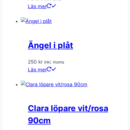
Läs mer
Ängel i plåt
250
kr
inkl. moms
Läs mer
Clara löpare vit/rosa
90cm