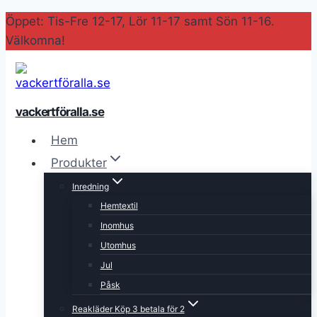
Skip
Öppet: Tis-Fre 12-17, Lör 11-17 samt Sön 11-16.
to
Välkomna!
content
vackertföralla.se
Hem
Produkter
Inredning
Hemtextil
Inomhus
Utomhus
Jul
Påsk
Reakläder Köp 3 betala för 2