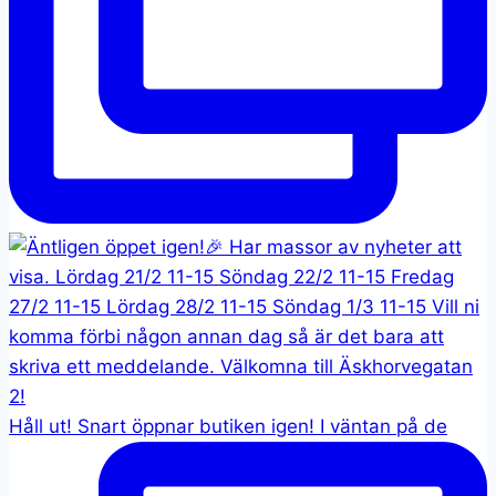
Håll ut! Snart öppnar butiken igen! I väntan på de