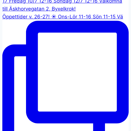
Öppettider v. 26-27! ☀️ Ons-Lör 11-16 Sön 11-15 Vä