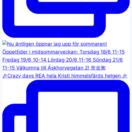
🎉Crazy days REA hela Kristi himmelsfärds helgen 🎉