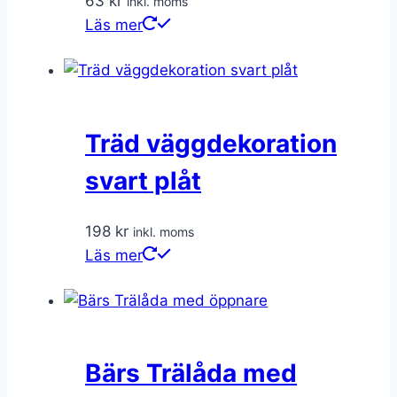
63
kr
inkl. moms
Läs mer
Träd väggdekoration
svart plåt
198
kr
inkl. moms
Läs mer
Bärs Trälåda med