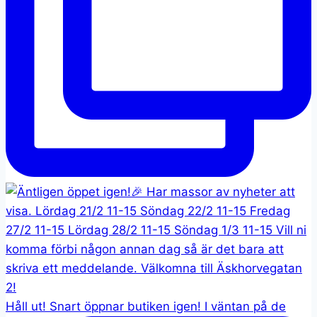
Håll ut! Snart öppnar butiken igen! I väntan på de