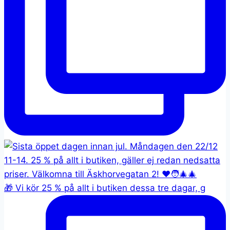
🎁 Vi kör 25 % på allt i butiken dessa tre dagar, g