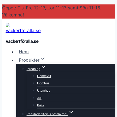
Skip
Öppet: Tis-Fre 12-17, Lör 11-17 samt Sön 11-16.
to
Välkomna!
content
vackertföralla.se
Hem
Produkter
Inredning
Hemtextil
Inomhus
Utomhus
Jul
Påsk
Reakläder Köp 3 betala för 2