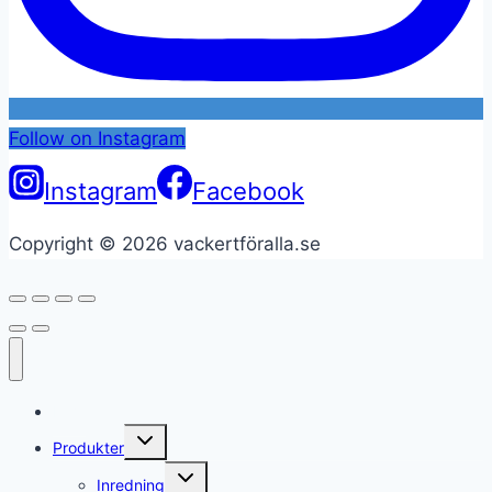
Follow on Instagram
Instagram
Facebook
Copyright © 2026 vackertföralla.se
Hem
Toggle
Produkter
child
menu
Toggle
Inredning
child