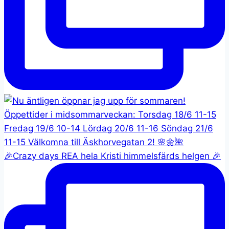
🎉Crazy days REA hela Kristi himmelsfärds helgen 🎉