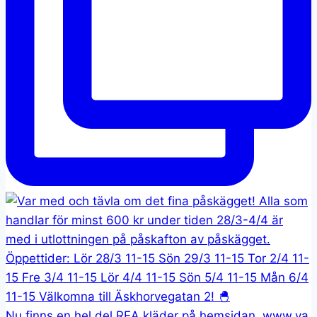
Nu finns en hel del REA kläder på hemsidan. www.va