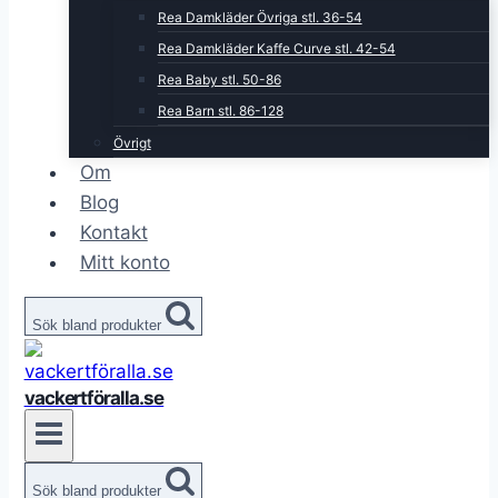
Rea Damkläder Övriga stl. 36-54
Rea Damkläder Kaffe Curve stl. 42-54
Rea Baby stl. 50-86
Rea Barn stl. 86-128
Övrigt
Om
Blog
Kontakt
Mitt konto
Sök bland produkter
vackertföralla.se
Sök bland produkter