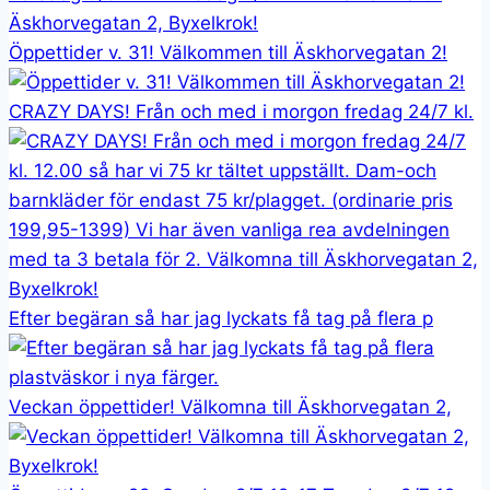
Öppettider v. 31! Välkommen till Äskhorvegatan 2!
CRAZY DAYS! Från och med i morgon fredag 24/7 kl.
Efter begäran så har jag lyckats få tag på flera p
Veckan öppettider! Välkomna till Äskhorvegatan 2,