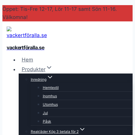
Skip
Öppet: Tis-Fre 12-17, Lör 11-17 samt Sön 11-16.
to
Välkomna!
content
vackertföralla.se
Hem
Produkter
Inredning
Hemtextil
Inomhus
Utomhus
Jul
Påsk
Reakläder Köp 3 betala för 2