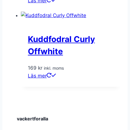
Läs mer
Kuddfodral Curly
Offwhite
169
kr
inkl. moms
Läs mer
vackertforalla