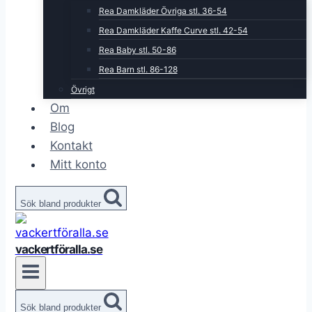
Rea Damkläder Övriga stl. 36-54
Rea Damkläder Kaffe Curve stl. 42-54
Rea Baby stl. 50-86
Rea Barn stl. 86-128
Övrigt
Om
Blog
Kontakt
Mitt konto
Sök bland produkter
vackertföralla.se
Sök bland produkter