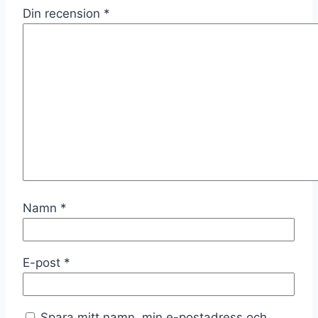
Din recension
*
Namn
*
E-post
*
Spara mitt namn, min e-postadress och