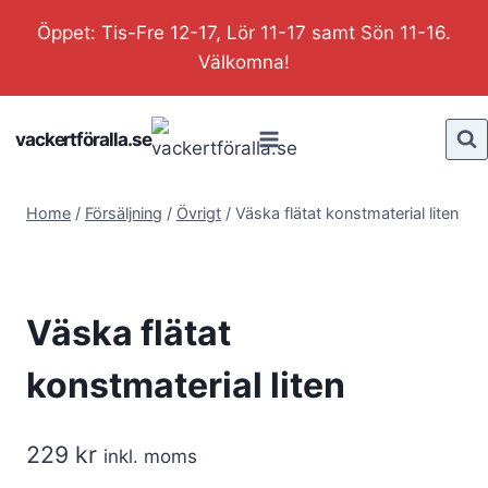
Skip
Öppet: Tis-Fre 12-17, Lör 11-17 samt Sön 11-16.
to
Välkomna!
content
vackertföralla.se
Home
/
Försäljning
/
Övrigt
/
Väska flätat konstmaterial liten
Väska flätat
konstmaterial liten
229
kr
inkl. moms