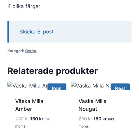
4 olika färger
Skicka E-post
Kategori:
Övrigt
Relaterade produkter
Rea!
Rea!
Väska Milla
Väska Milla
Amber
Nougat
Det
Det
Det
Det
230
kr
150
kr
230
kr
150
kr
inkl.
inkl.
ursprungliga
nuvarande
ursprungliga
nuvarande
moms
moms
priset
priset
priset
priset