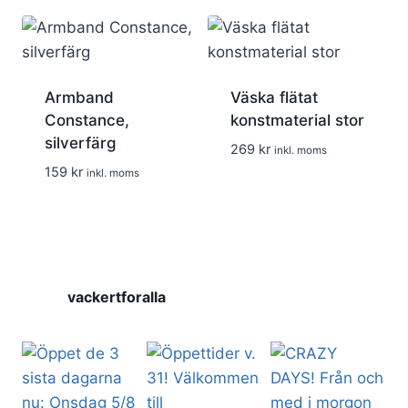
var:
är:
var:
är:
230 kr.
150 kr.
230 kr.
150 kr.
Armband
Väska flätat
Constance,
konstmaterial stor
silverfärg
269
kr
inkl. moms
159
kr
inkl. moms
vackertforalla