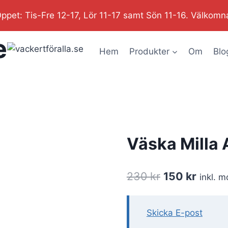
ppet: Tis-Fre 12-17, Lör 11-17 samt Sön 11-16. Välkomn
e
Hem
Produkter
Om
Blo
Väska Milla
Det
Det
230
kr
150
kr
inkl. 
ursprungliga
nuvar
priset
priset
Skicka E-post
var:
är: