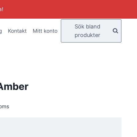
a!
Sök bland
g
Kontakt
Mitt konto
produkter
 Amber
moms
ande