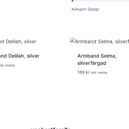
230 kr.
150 kr
Kategori:
Övrigt
d Delilah, silver
Armband Selma,
silverfärgad
nkl. moms
169
kr
inkl. moms