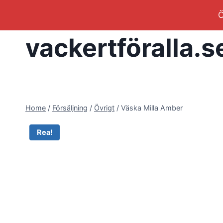
Skip
Ö
to
content
vackertföralla.s
Home
/
Försäljning
/
Övrigt
/
Väska Milla Amber
Rea!