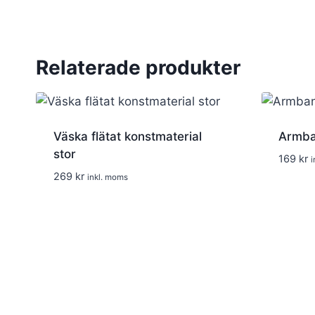
Relaterade produkter
Väska flätat konstmaterial
Armban
stor
169
kr
i
269
kr
inkl. moms