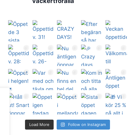
vackertforalla
Load More
Follow on Instagram